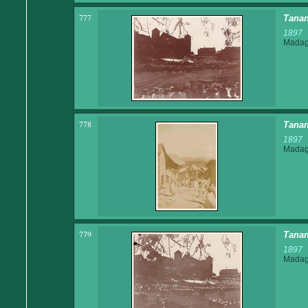
777
Tanana
1897
Madaga
778
Tanan
1897
Madaga
779
Tanana
1897
Madaga