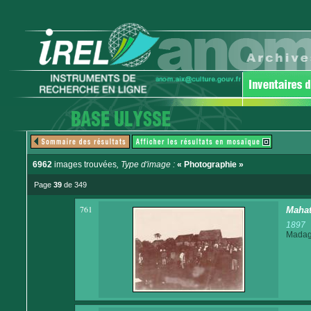
6962
images trouvées
, Type d'image :
« Photographie »
Page
39
de 349
761
Mahats
1897
Madaga