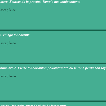
arive. Ecuries de la prévôté. Temple des Indépendants
scar, Île de
o. Village d'Andreina
scar, Île de
imalazalé. Pierre d'Andriantompokoindrindra où le roi a perdu son ro
scar, Île de
a route. Une halte avant l'arrivée à Moramanga