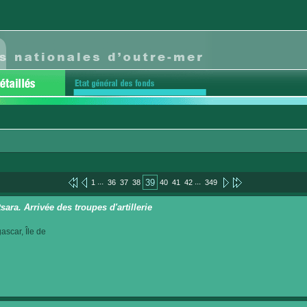
...
...
39
1
36
37
38
40
41
42
349
ara. Arrivée des troupes d'artillerie
scar, Île de