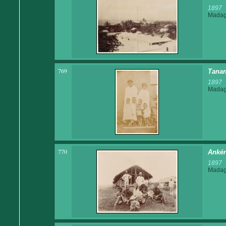
1897
Madaga
769
Tanan
1897
Madaga
770
Ankér
1897
Madaga