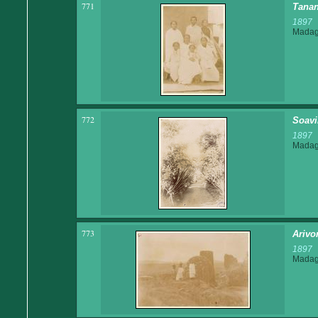
771
Tanan
1897
Madaga
772
Soavi
1897
Madaga
773
Arivo
1897
Madaga