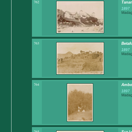
762
Tanan
1897
Madaga
763
Betaf
1897
Madaga
764
Amboh
1897
Madaga
765
Sur l