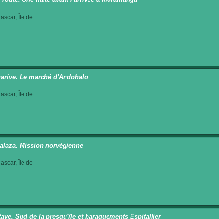
scar, Île de
arive. Le marché d'Andohalo
scar, Île de
laza. Mission norvégienne
scar, Île de
ave. Sud de la presqu'île et baraquements Espitallier