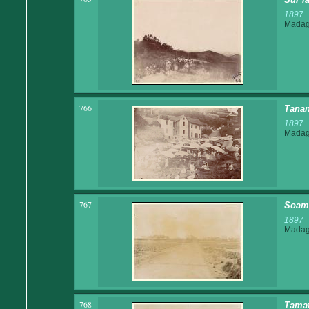
1897
Madaga
766
Tanan
1897
Madaga
767
Soama
1897
Madaga
768
Tamat