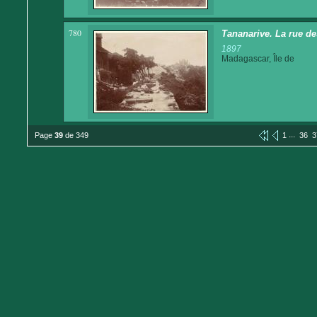
780
Tananarive. La rue d
1897
Madagascar, Île de
...
Page
39
de 349
1
36
3