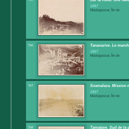
1897
Madagascar, Île de
766
Tananarive. Le march
1897
Madagascar, Île de
767
Soamalaza. Mission 
1897
Madagascar, Île de
768
Tamatave. Sud de la p