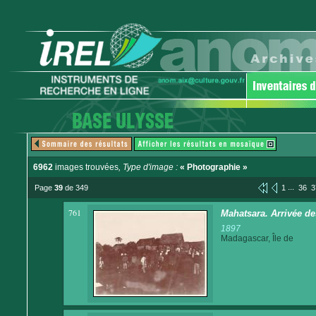
6962
images trouvées
, Type d'image :
« Photographie »
...
Page
39
de 349
1
36
3
761
Mahatsara. Arrivée des
1897
Madagascar, Île de