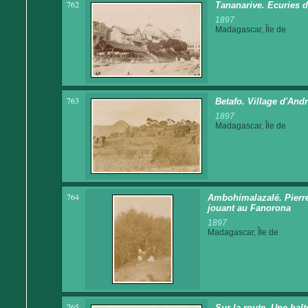
762
Tananarive. Ecuries 
1897
Madagascar, Île de
763
Betafo. Village d'And
1897
Madagascar, Île de
764
Ambohimalazalé. Pierre
jouant au Fanorona
1897
Madagascar, Île de
765
Sur la route. Une hal