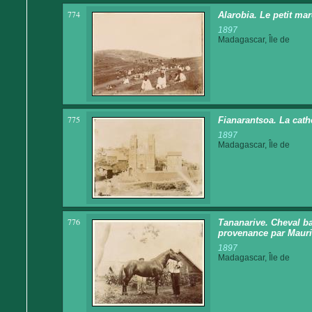
774
Alarobia. Le petit mar
1897
Madagascar, Île de
775
Fianarantsoa. La cath
1897
Madagascar, Île de
776
Tananarive. Cheval ba
provenance par Mauri
1897
Madagascar, Île de