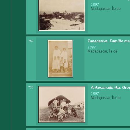
1897
Madagascar, Île de
769
Tananarive. Famille malg
1897
Madagascar, Île de
770
Ankéramadinika. Grou
1897
Madagascar, Île de