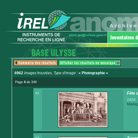
6962
images trouvées
, Type d'image :
« Photographie »
Page
4
de 349
61
Fête 
1904
Madaga
62