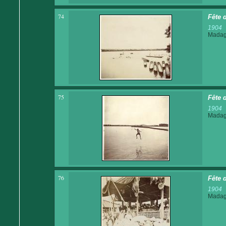
74
Fête 
1904
Madaga
75
Fête 
1904
Madaga
76
Fête 
1904
Madaga