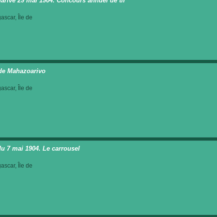
arive 29 mai 1904. Concours annuel de tir
scar, Île de
 de Mahazoarivo
scar, Île de
du 7 mai 1904. Le carrousel
scar, Île de