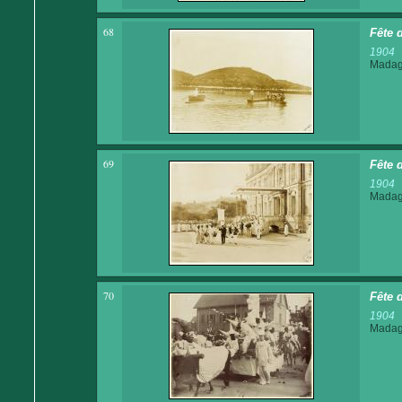
68
Fête 
1904
Madaga
69
Fête 
1904
Madaga
70
Fête d
1904
Madaga