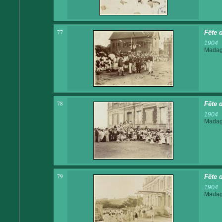
77
Fête 
1904
Madaga
78
Fête 
1904
Madaga
79
Fête 
1904
Madaga