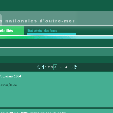
...
4
1
2
3
5
349
du palais 1904
scar, Île de