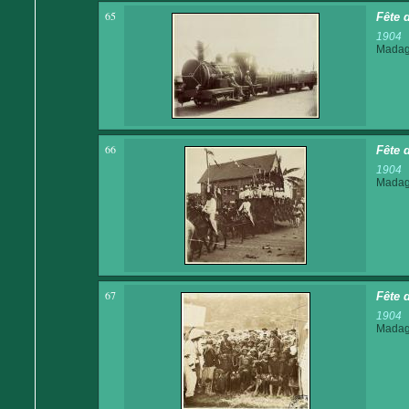
65
Fête 
1904
Madaga
66
Fête 
1904
Madaga
67
Fête 
1904
Madaga