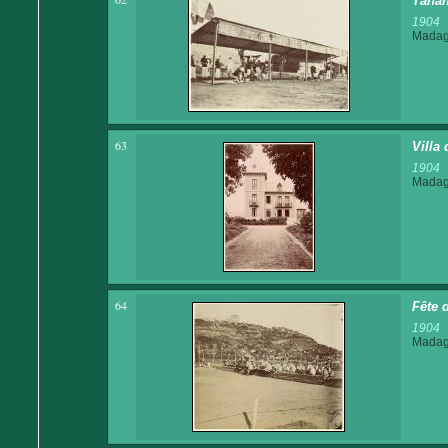
Tanan
1904
Madaga
63
Villa
1904
Madaga
64
Fête 
1904
Madaga