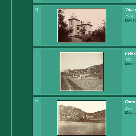
71
Villa
1904
Madaga
72
Fête 
1904
Madaga
73
Carro
1904
Madaga