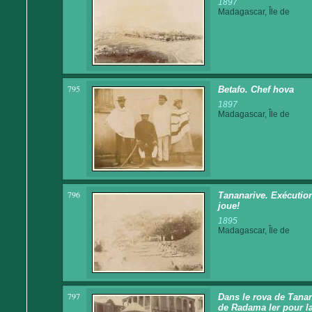
1897
Madagascar, Île de
795
Betafo. Chef hova
1897
Madagascar, Île de
796
Tananarive. Exécutio
joue!
1895
Madagascar, Île de
797
Dans le rova de Tana
de Radama Ier pour la