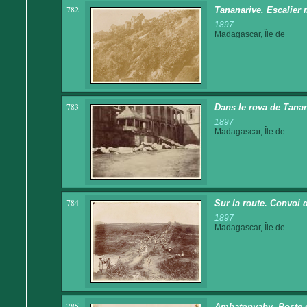
782
Tananarive. Escalier
1897
Madagascar, Île de
783
Dans le rova de Tana
1897
Madagascar, Île de
784
Sur la route. Convoi 
1897
Madagascar, Île de
785
Ambatonvahy. Poste ét