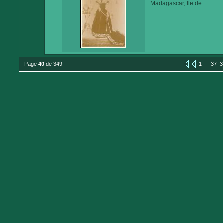
Madagascar, Île de
...
Page
40
de 349
1
37
3