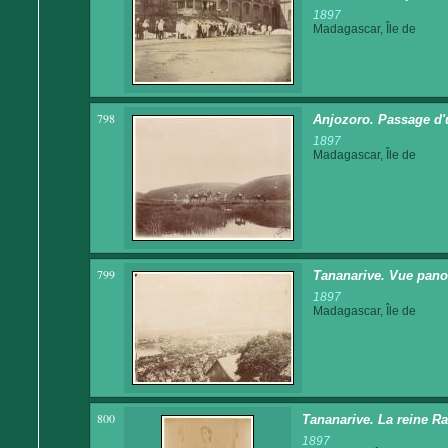
1897
Madagascar, Île de
798
Anjozoro. Passage d'
1897
Madagascar, Île de
799
Tananarive. Vue panor
1897
Madagascar, Île de
800
Tananarive. La reine Ra
1897