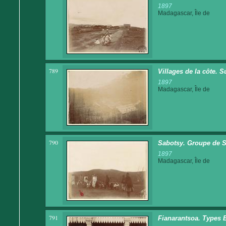
1897
Madagascar, Île de
789
Villages de la côte. 
1897
Madagascar, Île de
790
Sabotsy. Groupe de 
1897
Madagascar, Île de
791
Fianarantsoa. Types B