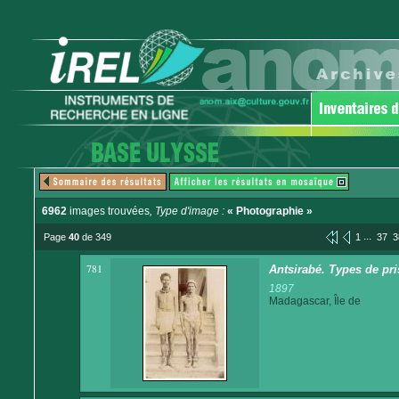
6962
images trouvées
, Type d'image :
« Photographie »
...
Page
40
de 349
1
37
3
781
Antsirabé. Types de pr
1897
Madagascar, Île de