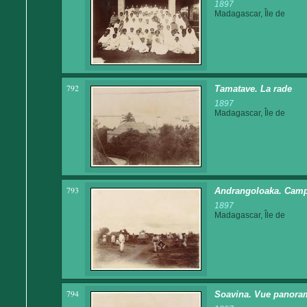
1897
Madagascar, Île de
792
Tamatave. La rade
1897
Madagascar, Île de
793
Andrangoloaka. Camp
1897
Madagascar, Île de
794
Soavina. Vue panora