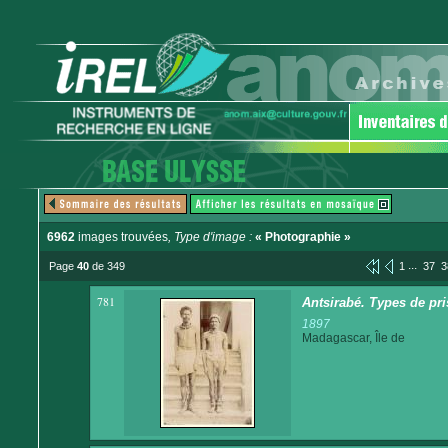
6962
images trouvées
, Type d'image :
« Photographie »
...
Page
40
de 349
1
37
3
781
Antsirabé. Types de pr
1897
Madagascar, Île de