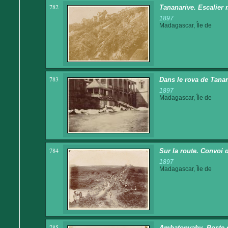
782
Tananarive. Escalier
1897
Madagascar, Île de
783
Dans le rova de Tana
1897
Madagascar, Île de
784
Sur la route. Convoi 
1897
Madagascar, Île de
785
Ambatonvahy. Poste ét