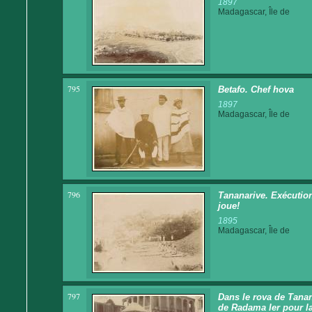
1897
Madagascar, Île de
795
Betafo. Chef hova
1897
Madagascar, Île de
796
Tananarive. Exécutio
joue!
1895
Madagascar, Île de
797
Dans le rova de Tana
de Radama Ier pour la