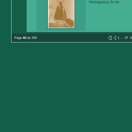
Madagascar, Île de
...
Page
40
de 349
1
37
3