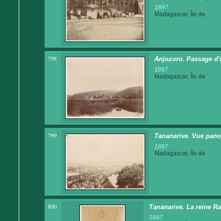
1897
Madagascar, Île de
798
Anjozoro. Passage d'
1897
Madagascar, Île de
799
Tananarive. Vue panor
1897
Madagascar, Île de
800
Tananarive. La reine Ra
1897