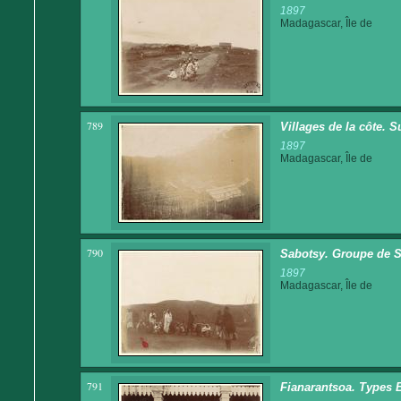
1897
Madagascar, Île de
789
Villages de la côte. 
1897
Madagascar, Île de
790
Sabotsy. Groupe de 
1897
Madagascar, Île de
791
Fianarantsoa. Types B