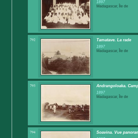
1897
Madagascar, Île de
792
Tamatave. La rade
1897
Madagascar, Île de
793
Andrangoloaka. Camp
1897
Madagascar, Île de
794
Soavina. Vue panora