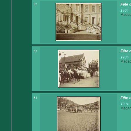
82
Fête 
1904
Madaga
83
Fête 
1904
Madaga
84
Fête 
1904
Madaga