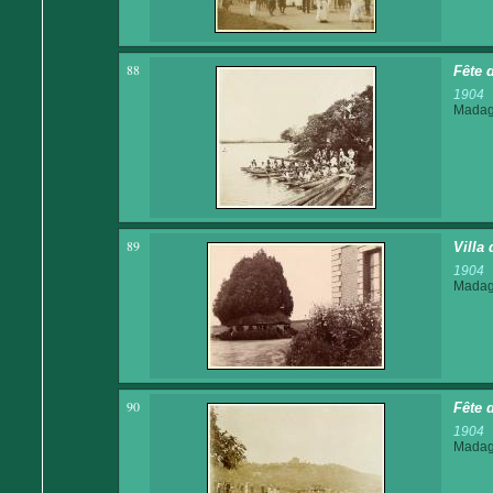
88
Fête 
1904
Madaga
89
Villa
1904
Madaga
90
Fête 
1904
Madaga