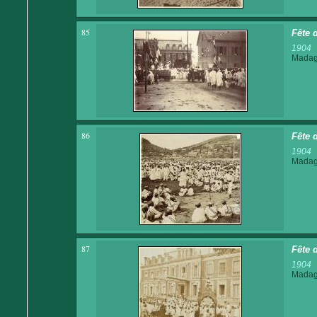
85
Fête d
1904
Madaga
86
Fête 
1904
Madaga
87
Fête 
1904
Madaga