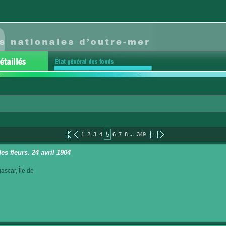
...
5
1
2
3
4
6
7
8
349
es fleurs. 24 avril 1904
scar, Île de