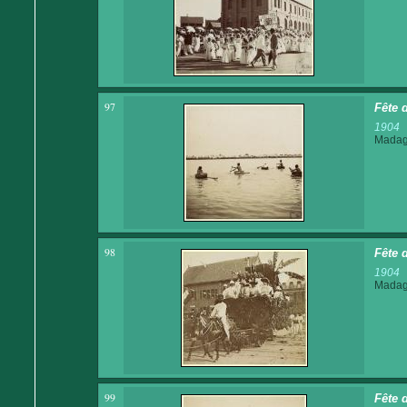
97
Fête 
1904
Madaga
98
Fête d
1904
Madaga
99
Fête 