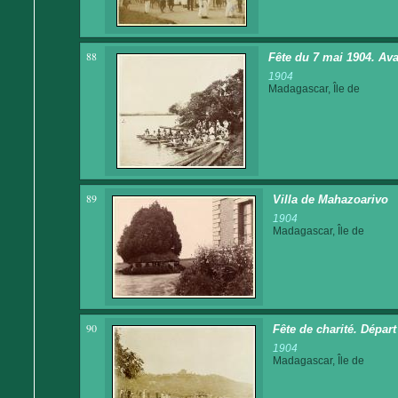
88
Fête du 7 mai 1904. Av
1904
Madagascar, Île de
89
Villa de Mahazoarivo
1904
Madagascar, Île de
90
Fête de charité. Dépar
1904
Madagascar, Île de