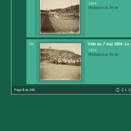
1904
Madagascar, Île de
100
Fête du 7 mai 1904. Le 
1904
Madagascar, Île de
Page
5
de 349
1
2