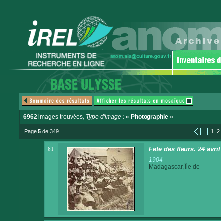
6962
images trouvées
, Type d'image :
« Photographie »
Page
5
de 349
1
2
81
Fête des fleurs. 24 avri
1904
Madagascar, Île de