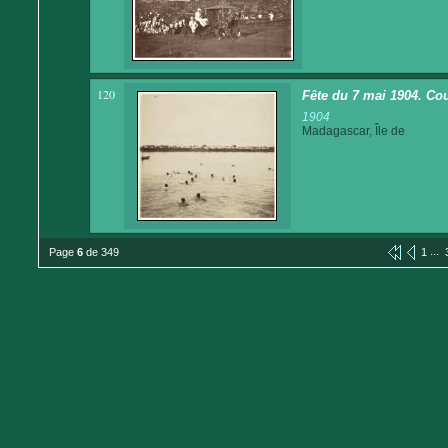
120
Fête du 7 mai 1904. Co
1904
Madagascar, Île de
...
Page
6
de 349
1