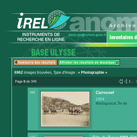
6962
images trouvées
, Type d'image :
« Photographie »
...
Page
6
de 349
1
101
Carrousel
1904
Madagascar, Île de