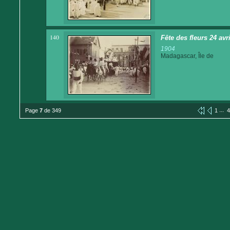
140
Fête des fleurs 24 avr
1904
Madagascar, Île de
...
Page
7
de 349
1
4