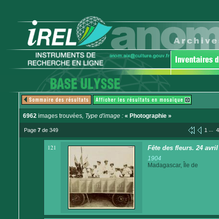
6962
images trouvées
, Type d'image :
« Photographie »
...
Page
7
de 349
1
4
121
Fête des fleurs. 24 avri
1904
Madagascar, Île de