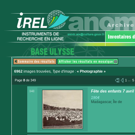
6962
images trouvées
, Type d'image :
« Photographie »
...
Page
8
de 349
1
5
141
Fête des enfants 7 avri
1904
Madagascar, Île de