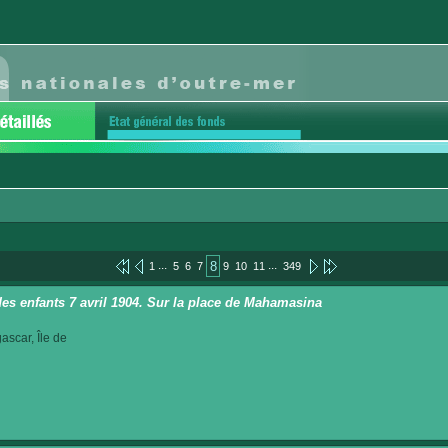
...
...
8
1
5
6
7
9
10
11
349
des enfants 7 avril 1904. Sur la place de Mahamasina
scar, Île de