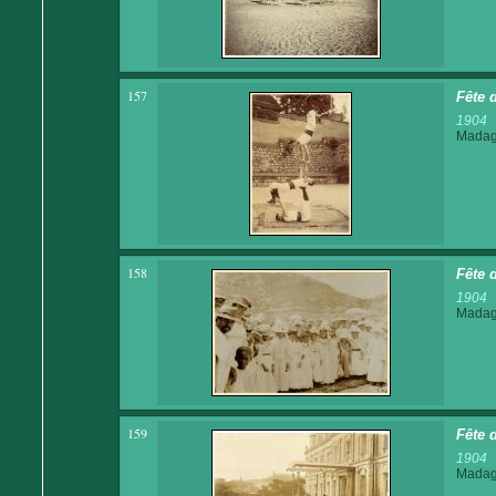
157
Fête 
1904
Madaga
158
Fête 
1904
Madaga
159
Fête 
1904
Madaga