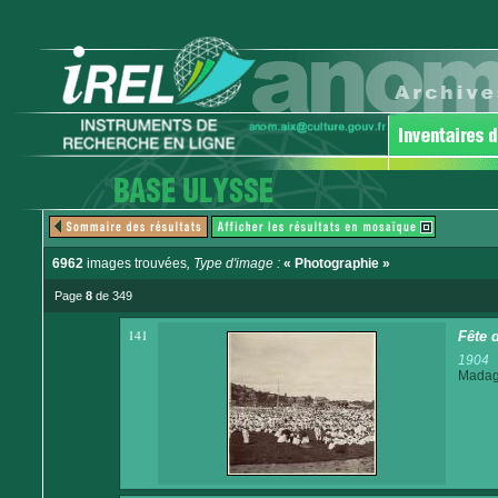
6962
images trouvées
, Type d'image :
« Photographie »
Page
8
de 349
141
Fête 
1904
Madaga