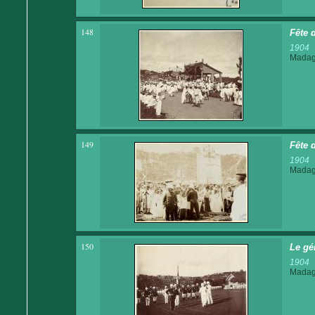
148
Fête 
1904
Madaga
149
Fête 
1904
Madaga
150
Le gé
1904
Madaga