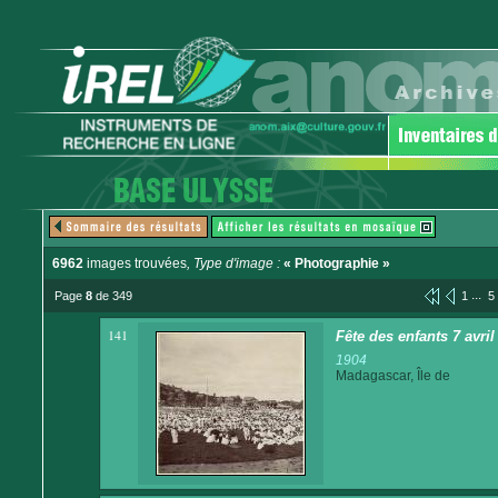
6962
images trouvées
, Type d'image :
« Photographie »
...
Page
8
de 349
1
5
141
Fête des enfants 7 avri
1904
Madagascar, Île de