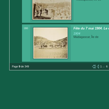
180
Fête du 7 mai 1904. Le 
1904
Madagascar, Île de
...
Page
9
de 349
1
6