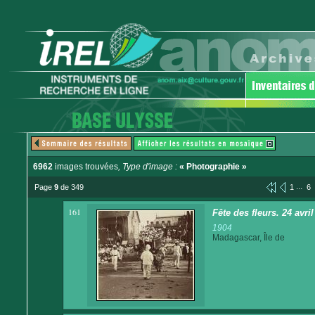
6962
images trouvées
, Type d'image :
« Photographie »
...
Page
9
de 349
1
6
161
Fête des fleurs. 24 avri
1904
Madagascar, Île de