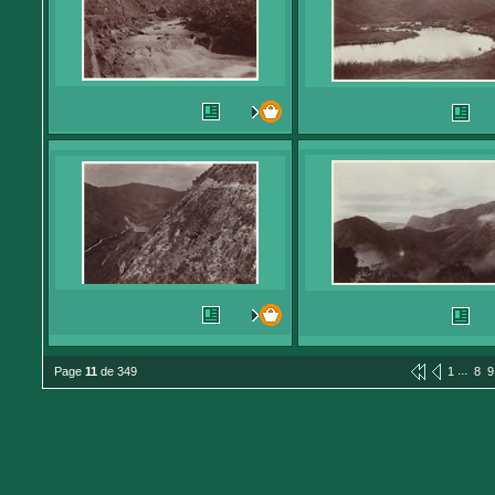
...
Page
11
de 349
1
8
9