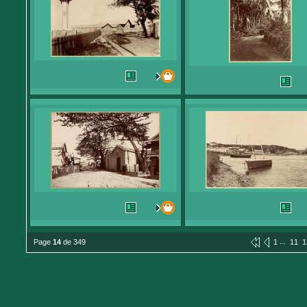
...
Page
14
de 349
1
11
1