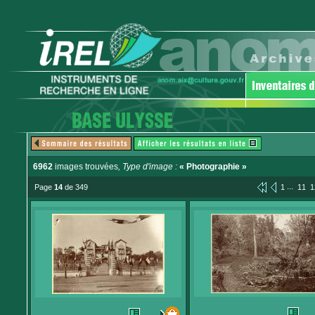
6962
images trouvées
, Type d'image :
« Photographie »
...
Page
14
de 349
1
11
1