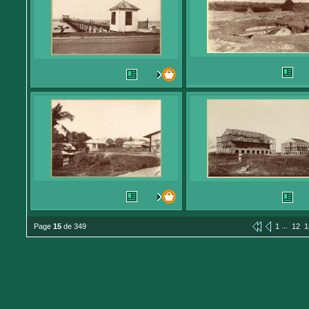
...
Page
15
de 349
1
12
1