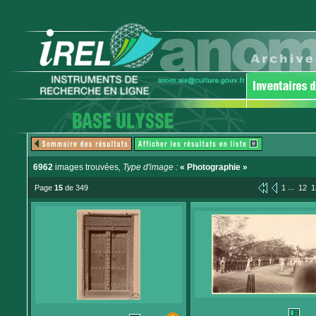
6962
images trouvées
, Type d'image :
« Photographie »
...
Page
15
de 349
1
12
1