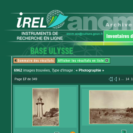
6962
images trouvées
, Type d'image :
« Photographie »
...
Page
17
de 349
1
14
1