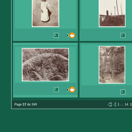
...
Page
17
de 349
1
14
1