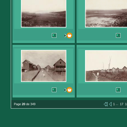
...
Page
20
de 349
1
17
1