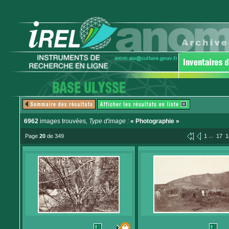
6962
images trouvées
, Type d'image :
« Photographie »
...
Page
20
de 349
1
17
1