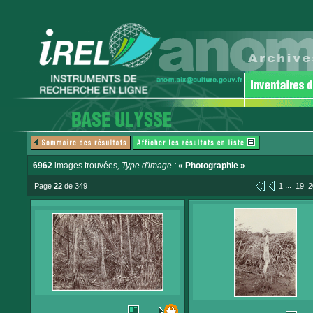
6962
images trouvées
, Type d'image :
« Photographie »
...
Page
22
de 349
1
19
2