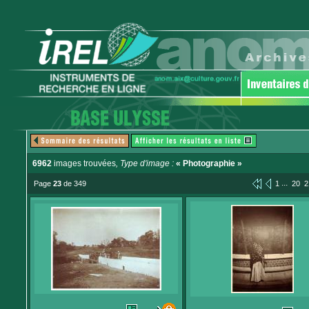
6962
images trouvées
, Type d'image :
« Photographie »
...
Page
23
de 349
1
20
2