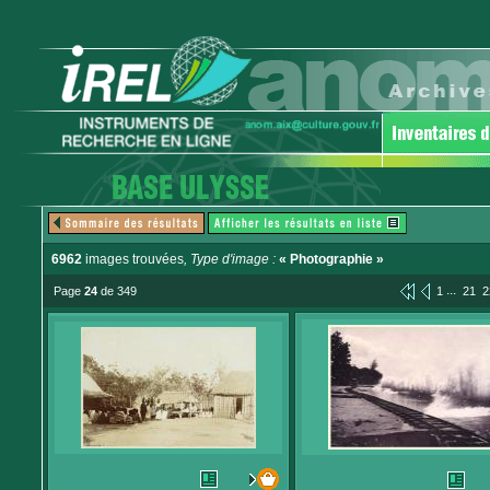
6962
images trouvées
, Type d'image :
« Photographie »
...
Page
24
de 349
1
21
2