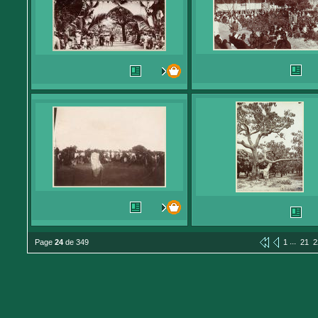
...
Page
24
de 349
1
21
2