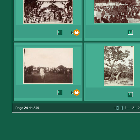
...
Page
24
de 349
1
21
2