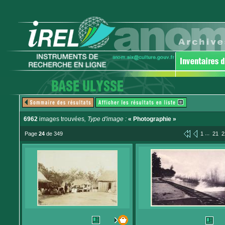
6962
images trouvées
, Type d'image :
« Photographie »
...
Page
24
de 349
1
21
2