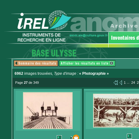
6962
images trouvées
, Type d'image :
« Photographie »
...
Page
27
de 349
1
24
2