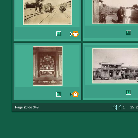
...
Page
28
de 349
1
25
2