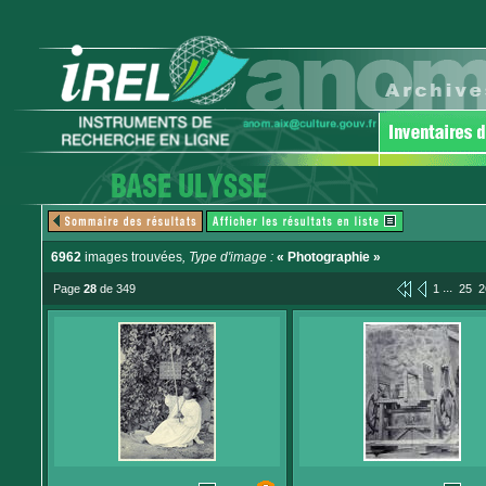
6962
images trouvées
, Type d'image :
« Photographie »
...
Page
28
de 349
1
25
2