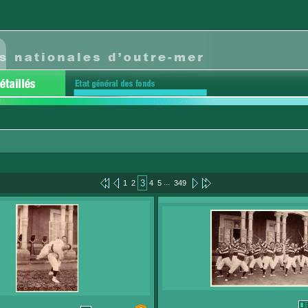
...
3
1
2
4
5
349