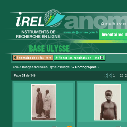
6962
images trouvées
, Type d'image :
« Photographie »
...
Page
31
de 349
1
28
2