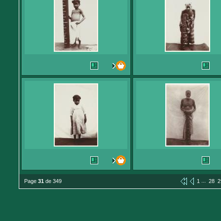
...
Page
31
de 349
1
28
2