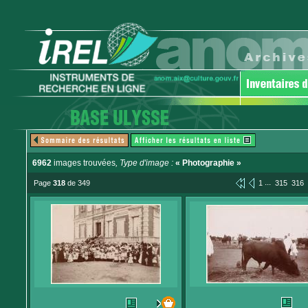
6962
images trouvées
, Type d'image :
« Photographie »
...
Page
318
de 349
1
315
316