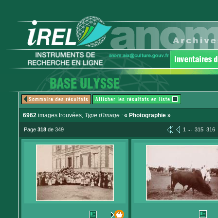
6962
images trouvées
, Type d'image :
« Photographie »
...
Page
318
de 349
1
315
316