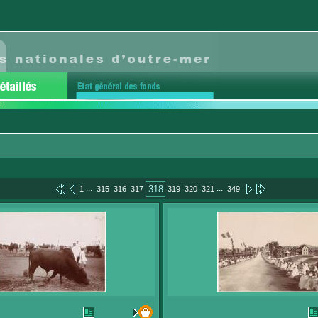
...
...
318
1
315
316
317
319
320
321
349