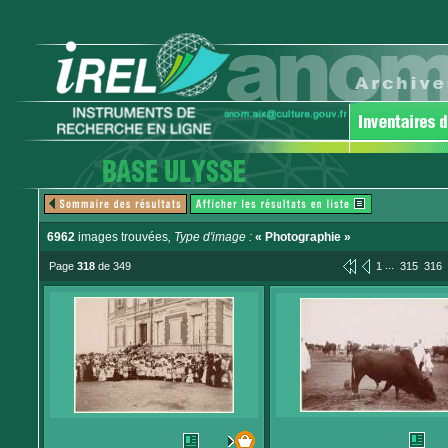
6962
images trouvées
, Type d'image :
« Photographie »
...
Page
318
de 349
1
315
316