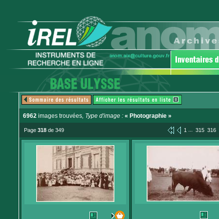
6962
images trouvées
, Type d'image :
« Photographie »
...
Page
318
de 349
1
315
316