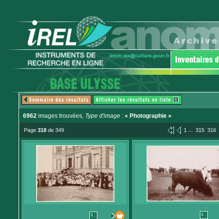
6962
images trouvées
, Type d'image :
« Photographie »
...
Page
318
de 349
1
315
316