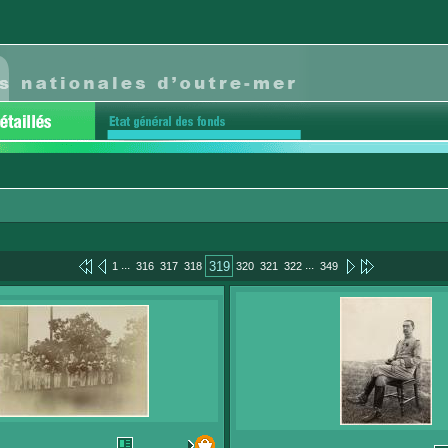
...
...
319
1
316
317
318
320
321
322
349