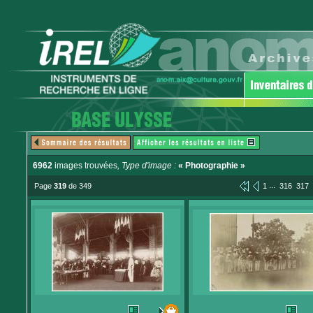
6962
images trouvées
, Type d'image :
« Photographie »
...
Page
319
de 349
1
316
317