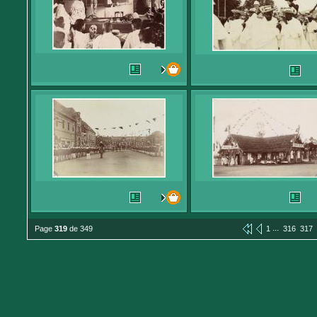
...
Page
319
de 349
1
316
317