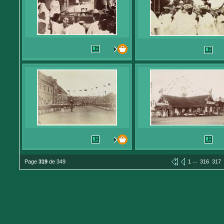
...
Page
319
de 349
1
316
317