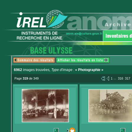
6962
images trouvées
, Type d'image :
« Photographie »
...
Page
319
de 349
1
316
317