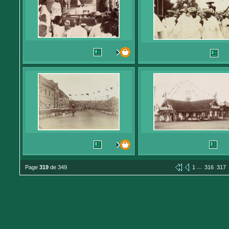
...
Page
319
de 349
1
316
317