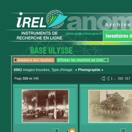
6962
images trouvées
, Type d'image :
« Photographie »
...
Page
319
de 349
1
316
317