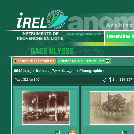
6962
images trouvées
, Type d'image :
« Photographie »
...
Page
319
de 349
1
316
317