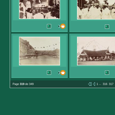
...
Page
319
de 349
1
316
317