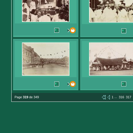
...
Page
319
de 349
1
316
317