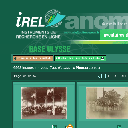
6962
images trouvées
, Type d'image :
« Photographie »
...
Page
319
de 349
1
316
317