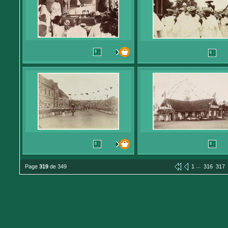
...
Page
319
de 349
1
316
317