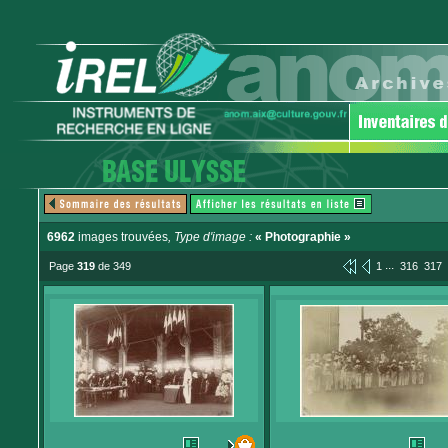
6962
images trouvées
, Type d'image :
« Photographie »
...
Page
319
de 349
1
316
317