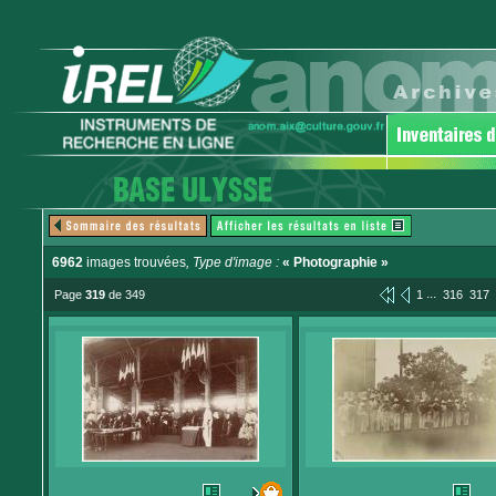
6962
images trouvées
, Type d'image :
« Photographie »
...
Page
319
de 349
1
316
317