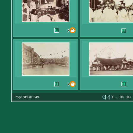
...
Page
319
de 349
1
316
317