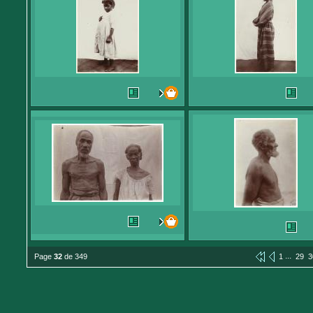
...
Page
32
de 349
1
29
3