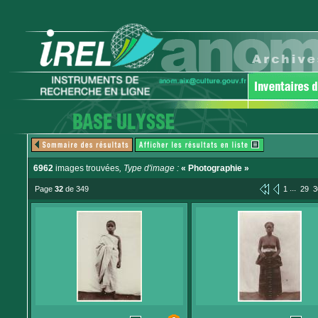
6962
images trouvées
, Type d'image :
« Photographie »
...
Page
32
de 349
1
29
3