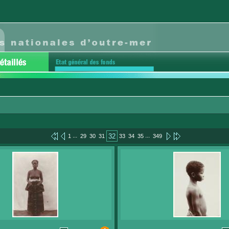
...
...
32
1
29
30
31
33
34
35
349