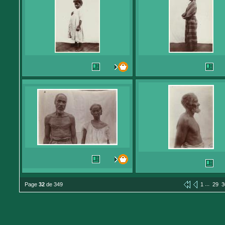
...
Page
32
de 349
1
29
3