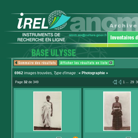
6962
images trouvées
, Type d'image :
« Photographie »
...
Page
32
de 349
1
29
3