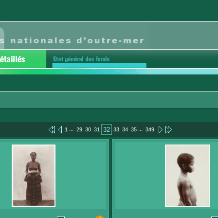
...
...
32
1
29
30
31
33
34
35
349