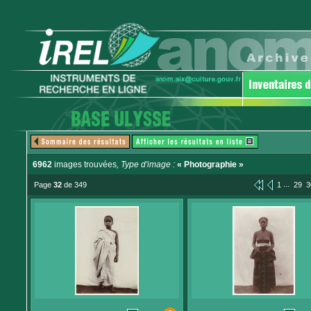
6962
images trouvées
, Type d'image :
« Photographie »
...
Page
32
de 349
1
29
3