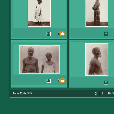
...
Page
32
de 349
1
29
3