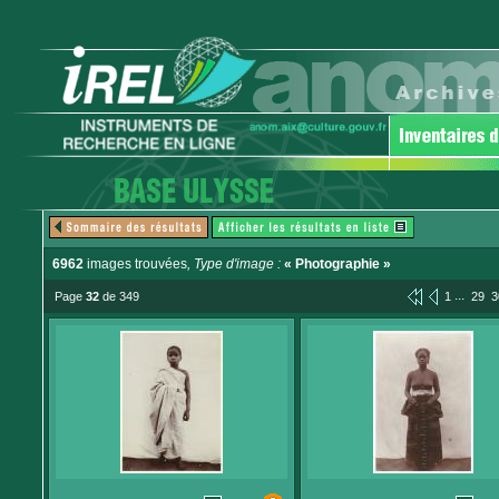
6962
images trouvées
, Type d'image :
« Photographie »
...
Page
32
de 349
1
29
3