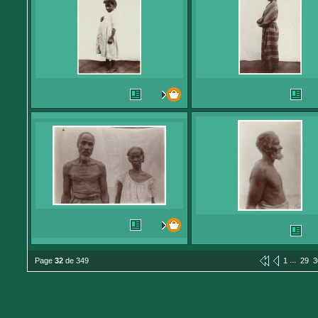
...
Page
32
de 349
1
29
3