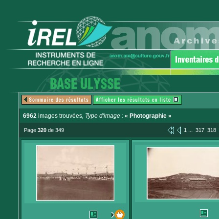
6962
images trouvées
, Type d'image :
« Photographie »
...
Page
320
de 349
1
317
318