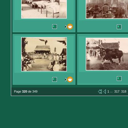
...
Page
320
de 349
1
317
318