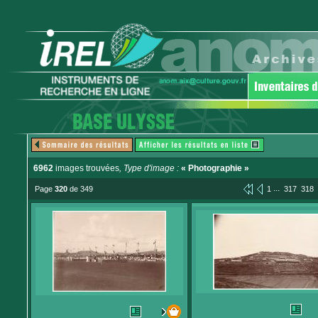
6962
images trouvées
, Type d'image :
« Photographie »
...
Page
320
de 349
1
317
318