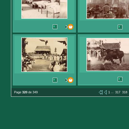
...
Page
320
de 349
1
317
318