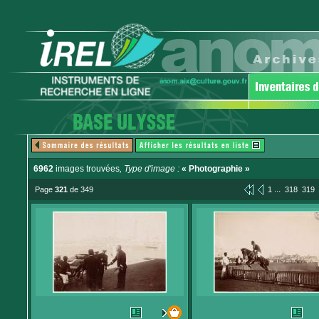
6962
images trouvées
, Type d'image :
« Photographie »
...
Page
321
de 349
1
318
319