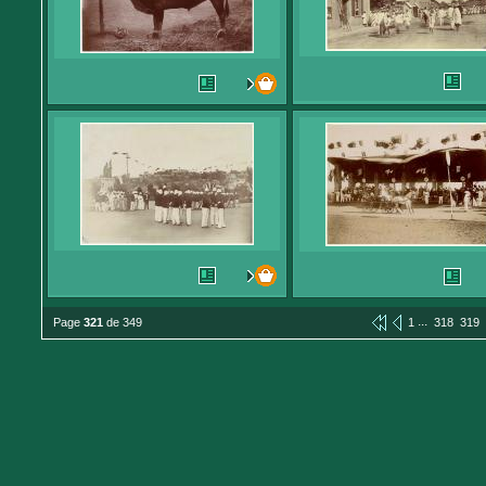
...
Page
321
de 349
1
318
319