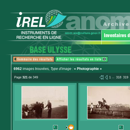
6962
images trouvées
, Type d'image :
« Photographie »
...
Page
321
de 349
1
318
319