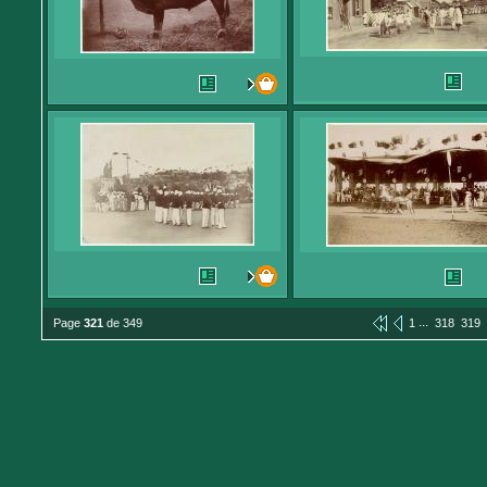
...
Page
321
de 349
1
318
319